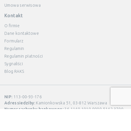
Umowa serwisowa
Kontakt
O firmie
Dane kontaktowe
Formularz
Regulamin
Regulamin płatności
Sygnaliści
Blog RAKS
NIP:
113-00-93-176
Adres siedziby:
Kamionkowska 51, 03-812 Warszawa
Numer rachunku bankowego:
36 1140 1010 0000 5142 3700
1011
KRS:
0000099583, Sąd Rejonowy dla m.st. Warszawy w
Warszawie XIII Wydział Gospodarczy KRS