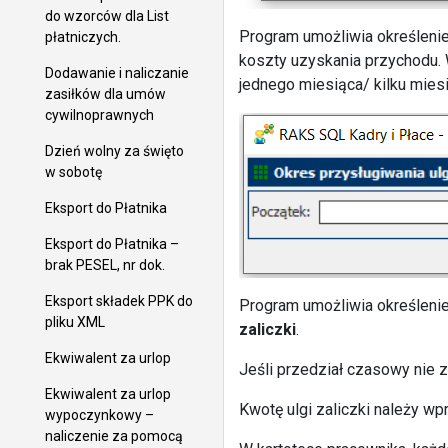
do wzorców dla List
Program umożliwia określeni
płatniczych.
koszty uzyskania przychodu.
Dodawanie i naliczanie
jednego miesiąca/ kilku miesi
zasiłków dla umów
cywilnoprawnych
Dzień wolny za święto
w sobotę
Eksport do Płatnika
Eksport do Płatnika –
brak PESEL, nr dok.
Eksport składek PPK do
Program umożliwia określeni
pliku XML
zaliczki
.
Ekwiwalent za urlop
Jeśli przedział czasowy nie zo
Ekwiwalent za urlop
Kwotę ulgi zaliczki należy wp
wypoczynkowy –
naliczenie za pomocą