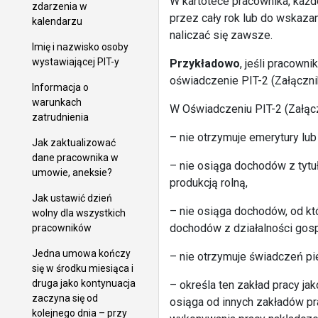
W kartotece pracownika, każd
zdarzenia w
przez cały rok lub do wskazan
kalendarzu
naliczać się zawsze.
Imię i nazwisko osoby
wystawiającej PIT-y
Przykładowo
, jeśli pracown
oświadczenie PIT-2 (Załącznik
Informacja o
warunkach
W Oświadczeniu PIT-2 (Załącz
zatrudnienia
– nie otrzymuje emerytury lub
Jak zaktualizować
dane pracownika w
– nie osiąga dochodów z tytuł
umowie, aneksie?
produkcją rolną,
Jak ustawić dzień
– nie osiąga dochodów, od któ
wolny dla wszystkich
dochodów z działalności gos
pracowników
Jedna umowa kończy
– nie otrzymuje świadczeń pi
się w środku miesiąca i
druga jako kontynuacja
– określa ten zakład pracy j
zaczyna się od
osiąga od innych zakładów pr
kolejnego dnia – przy