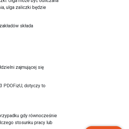
zki. Ulga może być odliczana
a, ulga zaliczki będzie
h zakładów składa
dzielni zajmującej się
. 3 PDOFizU; dotyczy to
 przypadku gdy równocześnie
lczego stosunku pracy lub