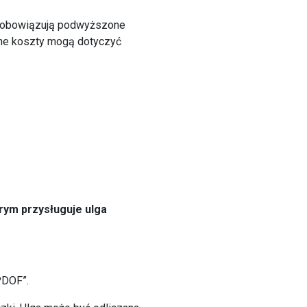
m obowiązują podwyższone
one koszty mogą dotyczyć
rym przysługuje ulga
PDOF”.