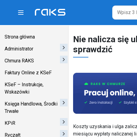
Main Navigation
Strona główna
Nie nalicza się 
sprawdzić
Administrator
Chmura RAKS
Faktury Online z KSeF
KSeF – Instrukcje,
Wskazówki
Księga Handlowa, Środki
Trwałe
KPiR
Koszty uzyskania i ulga zali
miesiącu wypłaty naliczanej lis
Ryczałt