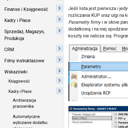
Jeśli lista jest pierwsza i 
Finanse i Księgowość
rozliczania KUP oraz ulgi na 
Kadry i Płace
Parametry firmy
i w oknie pa
dodatkową i na niej spodziewa
Sprzedaż, Magazyn,
koszty nie nalicza się. Progr
Produkcja
CRM
Filmy instruktażowe
Wskazówki
Księgowość
Kadry i Płace
Archiwizacja
pracownika
Automatyczne
wyliczanie dodatku