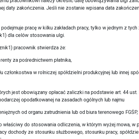
emu pracownikowi należy określić datę obowiązywania ulgi zalic
ej daty zakończenia. Jeśli nie zostanie wpisana data zakończeni
ik podejmuje pracę w kilku zakładach pracy, tylko w jednym z tyc
1) dla celów stosowania ulgi.
nik1) pracownik stwierdza że:
 renty za pośrednictwem płatnika,
u członkostwa w rolniczej spółdzielni produkcyjnej lub innej spół
rych jest obowiązany opłacać zaliczki na podstawie art. 44 ust
podarczej opodatkowanej na zasadach ogólnych lub najmu
eniężnych od organu zatrudnienia lub od biura terenowego FGŚP,
ako właściwy do stosowania odliczenia, w którym wyżej mowa, w
acy dochody ze stosunku służbowego, stosunku pracy, spółdzie