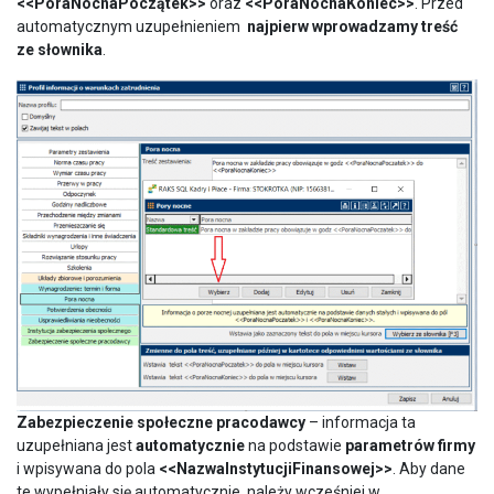
<<PoraNocnaPoczątek>>
oraz
<<PoraNocnaKoniec>>
. Przed
automatycznym uzupełnieniem
najpierw wprowadzamy treść
ze słownika
.
Zabezpieczenie społeczne pracodawcy
– informacja ta
uzupełniana jest
automatycznie
na podstawie
parametrów firmy
i wpisywana do pola
<<NazwaInstytucjiFinansowej>>
. Aby dane
te wypełniały się automatycznie, należy wcześniej w